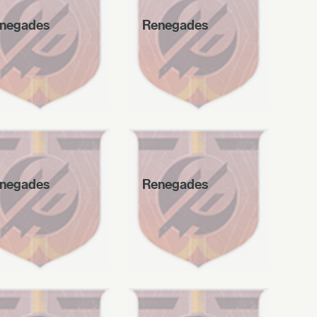
negades
Renegades
negades
Renegades