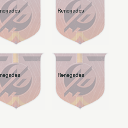
negades
Renegades
negades
Renegades