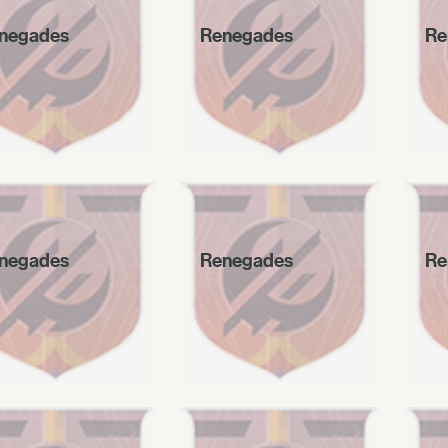
negades
Renegades
Re
negades
Renegades
Re