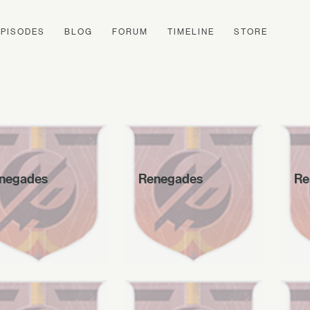
EPISODES
BLOG
FORUM
TIMELINE
STORE
negades
Renegades
Re