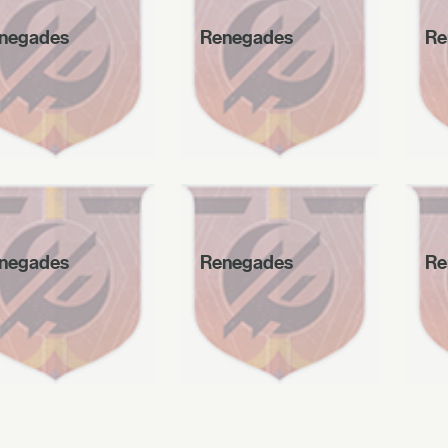
negades
Renegades
Re
negades
Renegades
Re