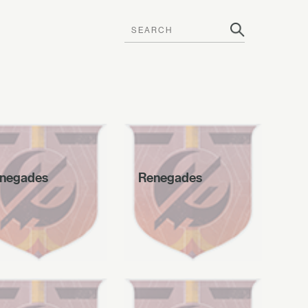
negades
Renegades